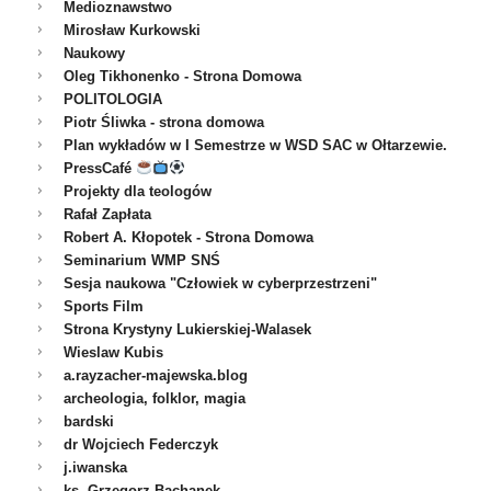
Medioznawstwo
Mirosław Kurkowski
Naukowy
Oleg Tikhonenko - Strona Domowa
POLITOLOGIA
Piotr Śliwka - strona domowa
Plan wykładów w I Semestrze w WSD SAC w Ołtarzewie.
PressCafé
Projekty dla teologów
Rafał Zapłata
Robert A. Kłopotek - Strona Domowa
Seminarium WMP SNŚ
Sesja naukowa "Człowiek w cyberprzestrzeni"
Sports Film
Strona Krystyny Lukierskiej-Walasek
Wieslaw Kubis
a.rayzacher-majewska.blog
archeologia, folklor, magia
bardski
dr Wojciech Federczyk
j.iwanska
ks. Grzegorz Bachanek