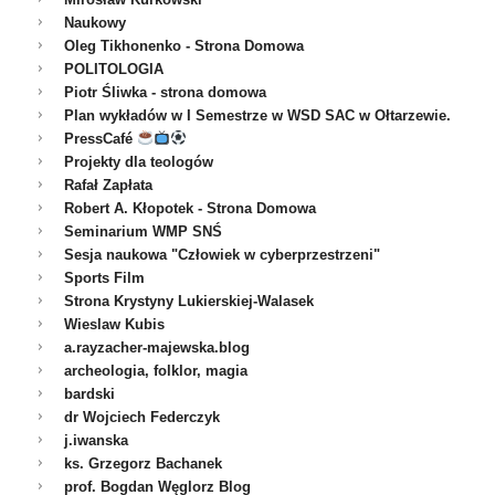
Naukowy
Oleg Tikhonenko - Strona Domowa
POLITOLOGIA
Piotr Śliwka - strona domowa
Plan wykładów w I Semestrze w WSD SAC w Ołtarzewie.
PressCafé
Projekty dla teologów
Rafał Zapłata
Robert A. Kłopotek - Strona Domowa
Seminarium WMP SNŚ
Sesja naukowa "Człowiek w cyberprzestrzeni"
Sports Film
Strona Krystyny Lukierskiej-Walasek
Wieslaw Kubis
a.rayzacher-majewska.blog
archeologia, folklor, magia
bardski
dr Wojciech Federczyk
j.iwanska
ks. Grzegorz Bachanek
prof. Bogdan Węglorz Blog