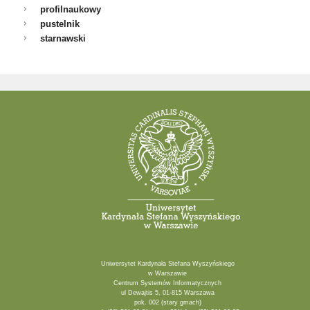
profilnaukowy
pustelnik
starnawski
Uniwersytet Kardynała Stefana Wyszyńskiego
w Warszawie
Centrum Systemów Informatycznych
ul Dewajtis 5, 01-815 Warszawa
pok. 002 (stary gmach)