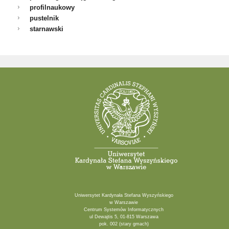
profilnaukowy
pustelnik
starnawski
Uniwersytet Kardynała Stefana Wyszyńskiego
w Warszawie
Centrum Systemów Informatycznych
ul Dewajtis 5, 01-815 Warszawa
pok. 002 (stary gmach)