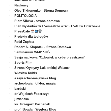
Mirosław Kurkowski
Naukowy
Oleg Tikhonenko - Strona Domowa
POLITOLOGIA
Piotr Śliwka - strona domowa
Plan wykładów w I Semestrze w WSD SAC w Ołtarzewie.
PressCafé
Projekty dla teologów
Rafał Zapłata
Robert A. Kłopotek - Strona Domowa
Seminarium WMP SNŚ
Sesja naukowa "Człowiek w cyberprzestrzeni"
Sports Film
Strona Krystyny Lukierskiej-Walasek
Wieslaw Kubis
a.rayzacher-majewska.blog
archeologia, folklor, magia
bardski
dr Wojciech Federczyk
j.iwanska
ks. Grzegorz Bachanek
prof. Bogdan Węglorz Blog