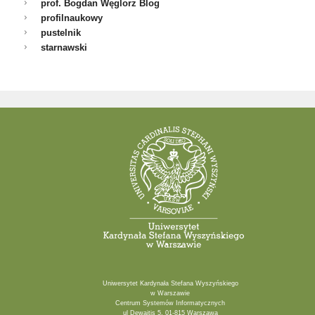
prof. Bogdan Węglorz Blog
profilnaukowy
pustelnik
starnawski
Uniwersytet Kardynała Stefana Wyszyńskiego
w Warszawie
Centrum Systemów Informatycznych
ul Dewajtis 5, 01-815 Warszawa