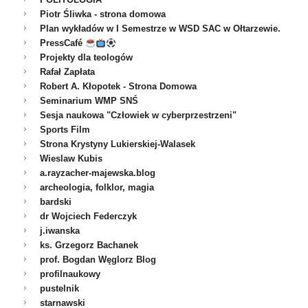
Piotr Śliwka - strona domowa
Plan wykładów w I Semestrze w WSD SAC w Ołtarzewie.
PressCafé
Projekty dla teologów
Rafał Zapłata
Robert A. Kłopotek - Strona Domowa
Seminarium WMP SNŚ
Sesja naukowa "Człowiek w cyberprzestrzeni"
Sports Film
Strona Krystyny Lukierskiej-Walasek
Wieslaw Kubis
a.rayzacher-majewska.blog
archeologia, folklor, magia
bardski
dr Wojciech Federczyk
j.iwanska
ks. Grzegorz Bachanek
prof. Bogdan Węglorz Blog
profilnaukowy
pustelnik
starnawski