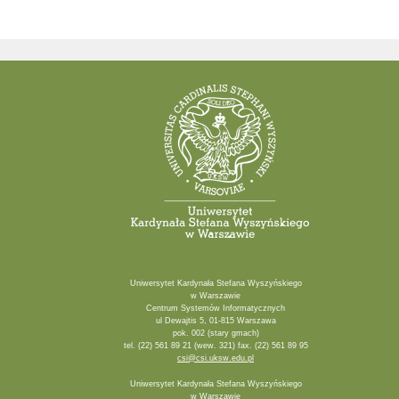
Uniwersytet Kardynała Stefana Wyszyńskiego
w Warszawie
Centrum Systemów Informatycznych
ul Dewajtis 5, 01-815 Warszawa
pok. 002 (stary gmach)
tel. (22) 561 89 21 (wew. 321) fax. (22) 561 89 95
csi@csi.uksw.edu.pl
Uniwersytet Kardynała Stefana Wyszyńskiego
w Warszawie